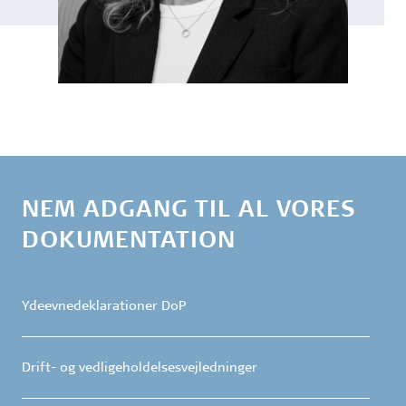
NEM ADGANG TIL AL VORES
DOKUMENTATION
Ydeevnedeklarationer DoP
Drift- og vedligeholdelsesvejledninger