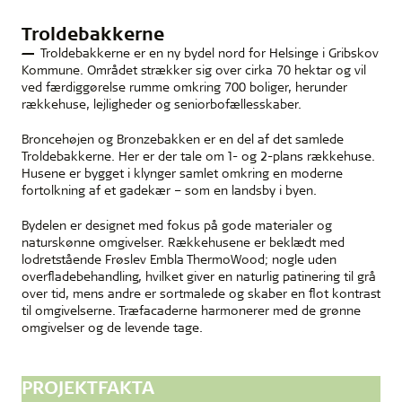
Troldebakkerne
Troldebakkerne er en ny bydel nord for Helsinge i Gribskov
Kommune. Området strækker sig over cirka 70 hektar og vil
ved færdiggørelse rumme omkring 700 boliger, herunder
rækkehuse, lejligheder og seniorbofællesskaber.
Broncehøjen og Bronzebakken er en del af det samlede
Troldebakkerne. Her er der tale om 1- og 2-plans rækkehuse.
Husene er bygget i klynger samlet omkring en moderne
fortolkning af et gadekær – som en landsby i byen.
Bydelen er designet med fokus på gode materialer og
naturskønne omgivelser. Rækkehusene er beklædt med
lodretstående Frøslev Embla ThermoWood; nogle uden
overfladebehandling, hvilket giver en naturlig patinering til grå
over tid, mens andre er sortmalede og skaber en flot kontrast
til omgivelserne. Træfacaderne harmonerer med de grønne
omgivelser og de levende tage.
PROJEKTFAKTA