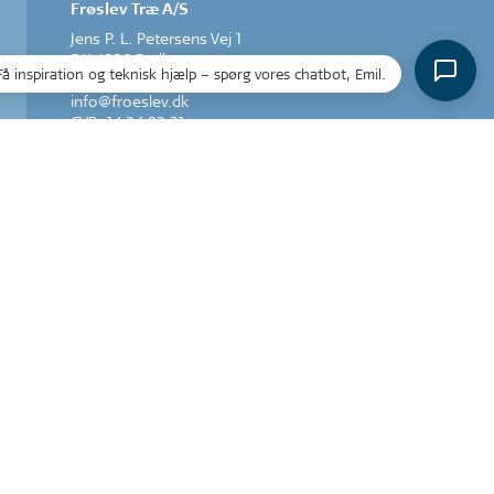
Frøslev Træ A/S
Jens P. L. Petersens Vej 1
DK-6330 Padborg
Få inspiration og teknisk hjælp – spørg vores chatbot, Emil.
T: +45 74 67 06 00
info@froeslev.dk
CVR: 14 24 83 31
INGEN SALG TIL PRIVATE
Acoustic Design by Frøslev A/S
Herstedøstervej 27-29 C, 1.
DK-2620 Albertslund
T +45 43 43 48 00
info@froeslev.dk
CVR: 11 93 23 71
© 2023 · Frøslev Træ A/S
Cookiepolitik
·
Persondatapolitik