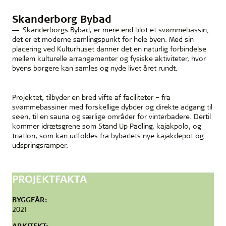
Skanderborg Bybad
Skanderborgs Bybad, er mere end blot et svømmebassin;
det er et moderne samlingspunkt for hele byen. Med sin
placering ved Kulturhuset danner det en naturlig forbindelse
mellem kulturelle arrangementer og fysiske aktiviteter, hvor
byens borgere kan samles og nyde livet året rundt.
Projektet, tilbyder en bred vifte af faciliteter – fra
svømmebassiner med forskellige dybder og direkte adgang til
søen, til en sauna og særlige områder for vinterbadere. Dertil
kommer idrætsgrene som Stand Up Padling, kajakpolo, og
triatlon, som kan udfoldes fra bybadets nye kajakdepot og
udspringsramper.
PROJEKTFAKTA
BYGGEÅR:
2021
ARKITEKT: