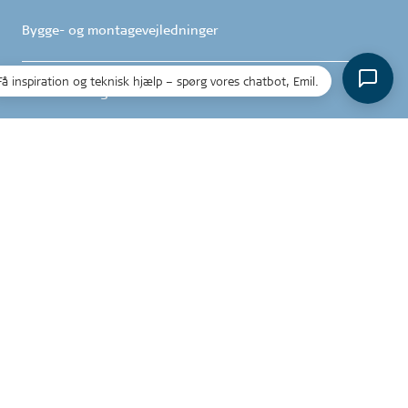
Bygge- og montagevejledninger
Få inspiration og teknisk hjælp – spørg vores chatbot, Emil.
Garantibetingelser
Salgs- og leveringsbetingelser
Reklamation
Frøslev Træ A/S
Jens P. L. Petersens Vej 1
DK-6330 Padborg
T: +45 74 67 06 00
info@froeslev.dk