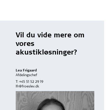
Vil du vide mere om
vores
akustikløsninger?
Lea Frigaard
Afdelingschef
T:
+45 51 52 29 19
lfr@froeslev.dk