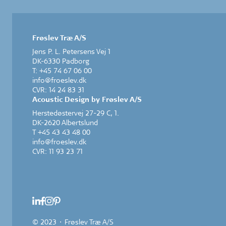
Frøslev Træ A/S
Jens P. L. Petersens Vej 1
DK-6330 Padborg
T: +45 74 67 06 00
info@froeslev.dk
CVR: 14 24 83 31
Acoustic Design by Frøslev A/S
Herstedøstervej 27-29 C, 1.
DK-2620 Albertslund
T +45 43 43 48 00
info@froeslev.dk
CVR: 11 93 23 71
© 2023 · Frøslev Træ A/S