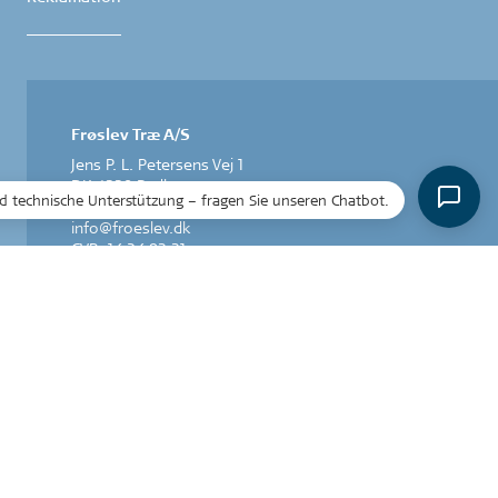
Frøslev Træ A/S
Jens P. L. Petersens Vej 1
DK-6330 Padborg
und technische Unterstützung – fragen Sie unseren Chatbot.
T: +45 74 67 06 00
info@froeslev.dk
CVR: 14 24 83 31
Acoustic Design by Frøslev A/S
Herstedøstervej 27-29 C, 1.
DK-2620 Albertslund
T +45 43 43 48 00
info@froeslev.dk
CVR: 11 93 23 71